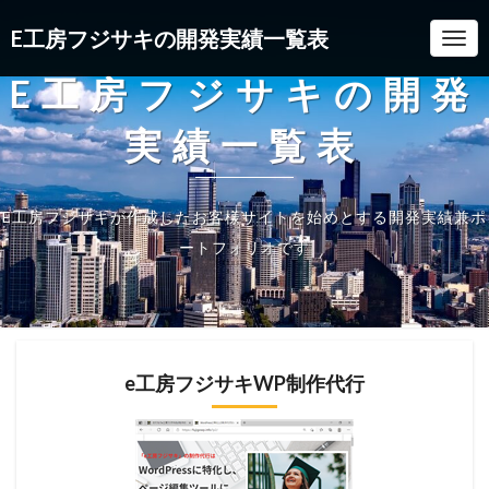
E工房フジサキの開発実績一覧表
Togg
E工房フジサキの開発
実績一覧表
E工房フジサキが作成したお客様サイトを始めとする開発実績兼ポ
ートフォリオです
e工房フジサキWP制作代行