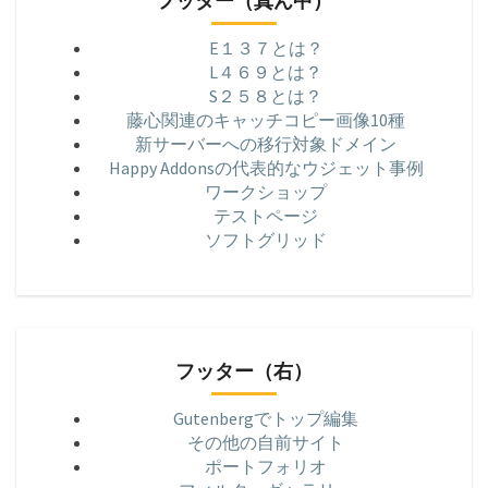
フッター（真ん中）
E１３７とは？
L４６９とは？
S２５８とは？
藤心関連のキャッチコピー画像10種
新サーバーへの移行対象ドメイン
Happy Addonsの代表的なウジェット事例
ワークショップ
テストページ
ソフトグリッド
フッター（右）
Gutenbergでトップ編集
その他の自前サイト
ポートフォリオ